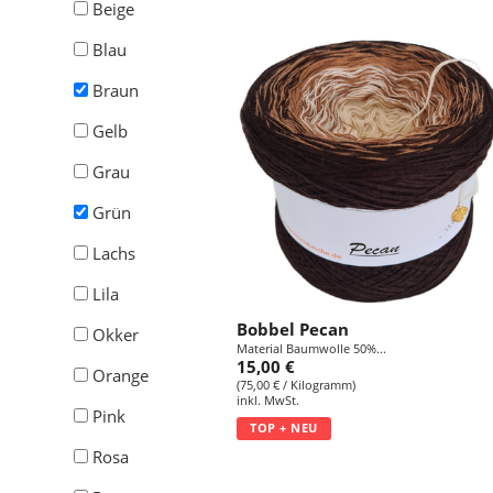
Beige
Blau
Braun
Gelb
Grau
Grün
Lachs
Lila
Bobbel Pecan
Okker
Material Baumwolle 50%...
15,00 €
Orange
(75,00 € / Kilogramm)
inkl. MwSt.
Pink
TOP + NEU
Rosa