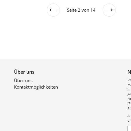
Seite 2 von 14
Vorherige
Nächste
Seite
Seite
Über uns
N
Über uns
Ic
Ma
Kontaktmöglichkeiten
in
ge
Ei
[P
Ab
Au
un
A