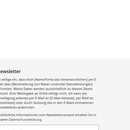
ewsletter
h willige ein, dass mich [Name/Firma des Verantwortlichen] per E-
il über [Beschreibung von Waren und/oder Dienstleistungen]
formiert. Meine Daten werden ausschließlich zu diesem Zweck
nutzt. Eine Weitergabe an Dritte erfolgt nicht. Ich kann die
nwilligung jederzeit per E-Mail an [E-Mail-Adresse], per Brief an
ostdresse] oder durch Nutzung des in den E-Mails enthaltenen
meldelinks widerrufen.
sführliche Informationen zum Newsletterversand erhalten Sie in
serer
Datenschutzerklärung
.
bonnieren