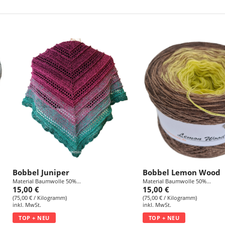
g
:
Bobbel Juniper
Bobbel Lemon Wood
Material Baumwolle 50%...
Material Baumwolle 50%...
15,00 €
15,00 €
(75,00 € / Kilogramm)
(75,00 € / Kilogramm)
inkl. MwSt.
inkl. MwSt.
TOP + NEU
TOP + NEU