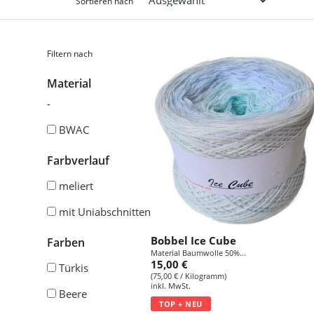
Sortieren nach
Filtern nach
Material
-
BWAC
Farbverlauf
meliert
mit Uniabschnitten
Bobbel Ice Cube
Farben
Material Baumwolle 50%...
15,00 €
Türkis
(75,00 € / Kilogramm)
inkl. MwSt.
Beere
TOP + NEU