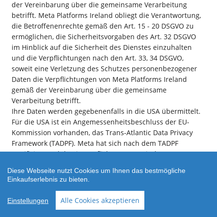
der Vereinbarung über die gemeinsame Verarbeitung
betrifft. Meta Platforms Ireland obliegt die Verantwortung,
die Betroffenenrechte gemäß den Art. 15 - 20 DSGVO zu
ermöglichen, die Sicherheitsvorgaben des Art. 32 DSGVO
im Hinblick auf die Sicherheit des Dienstes einzuhalten
und die Verpflichtungen nach den Art. 33, 34 DSGVO,
soweit eine Verletzung des Schutzes personenbezogener
Daten die Verpflichtungen von Meta Platforms Ireland
gemäß der Vereinbarung über die gemeinsame
Verarbeitung betrifft.
Ihre Daten werden gegebenenfalls in die USA übermittelt.
Für die USA ist ein Angemessenheitsbeschluss der EU-
Kommission vorhanden, das Trans-Atlantic Data Privacy
Framework (TADPF). Meta
hat sich nach dem TADPF
zertifiziert und damit verpflichtet, europäische
Datenschutzgrundsätze einzuhalten.
Diese Webseite nutzt Cookies um Ihnen das bestmögliche
Nähere Informationen zur Erhebung und Nutzung der
Einkaufserlebnis zu bieten.
Daten durch Facebook, über Ihre diesbezüglichen Rechte
und Möglichkeiten zum Schutz Ihrer Privatsphäre finden
Alle Cookies akzeptieren
Einstellungen
Sie in den Datenschutzhinweisen von Facebook unter