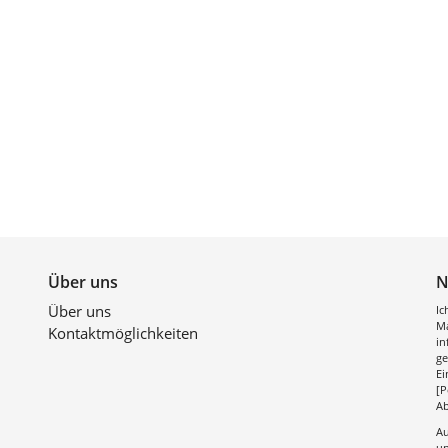
Über uns
N
Über uns
Ic
Ma
Kontaktmöglichkeiten
in
ge
Ei
[P
Ab
Au
un