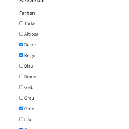
Farbverlauf
Farben
Türkis
Altrosa
Beere
Beige
Blau
Braun
Gelb
Grau
Grün
Lila