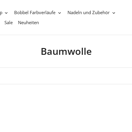
p
Bobbel Farbverläufe
Nadeln und Zubehör
Sale
Neuheiten
S
Baumwolle
a
m
m
l
u
n
g