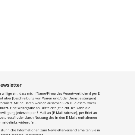
ewsletter
h willige ein, dass mich [Name/Firma des Verantwortlichen] per E-
il über [Beschreibung von Waren und/oder Dienstleistungen]
formiert. Meine Daten werden ausschließlich zu diesem Zweck
nutzt. Eine Weitergabe an Dritte erfolgt nicht. Ich kann die
nwilligung jederzeit per E-Mail an [E-Mail-Adresse], per Brief an
ostdresse] oder durch Nutzung des in den E-Mails enthaltenen
meldelinks widerrufen.
sführliche Informationen zum Newsletterversand erhalten Sie in
serer
Datenschutzerklärung
.